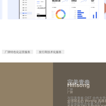
厂牌特色化运营服务
发行商技术化服务
The Royalty N
王嘉尔
张镒麟
Shirfine
Fhána
完美青春
Black Octopu
Lyricfind
Hillsong
Monstercat
Sound Republ
Avex
服务商
创作者
创作者
创作者
创作者
厂牌
厂牌
服务商
厂牌
厂牌
服务商
协助国际音乐市场中知名独立音乐
厂牌
协助王嘉尔从首张正式个单《Pa
助力作曲家、音乐制作人
帮助宝藏级艺术家 Shir
帮助日本二次元日本乐队fh
与完美青春 OST 合作大
世界知名采样包制作公司
与全球领先的歌词与数据授权商
全球闻名的 Worship 风格
加拿大全球极具影响力的电音
国，将旗下所有优质音乐
协助韩国发行商 Sound 
《Fendiman》等连
体专访推荐，深度探访从
溯过往版权收益。并联合推
推广。通过国内全矩阵流
等百余部高含金量 OST
含了大量高质量的人声、
国企业的授权合作与商业
日本知名娱乐集团之一。看见助