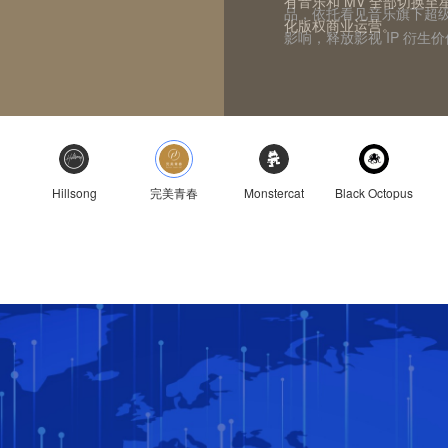
有音乐和 MV 全部切换
作。「星球发行」作为 Mo
式，围绕词曲版权价值、在
首韩语及其他类型的曲库
了首位登顶美区POP榜的华
《人世间》原声带获得了 1
力其开拓全球市场，扩大歌曲《幻昼I
平台微博的音乐人认证入
品，依托看见音乐旗下超
看见音乐与 Black Oc
权得管理与分发服务，加
其个人音乐生涯并提供宣
化版权商业运营。
下所有作品商业使用相关
创，为平台用户带去更优
结算，帮助音乐人、厂牌
球榜单的成绩。
云音乐、Apple Music 
参与音乐人海内外影响力
fhána 在国内的曝光
影响，释放影视 IP 衍生
的采样包。
全球音乐创作者获益。
字音乐市场的无穷潜力，
Hillsong
完美青春
Monstercat
Black Octopus