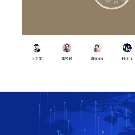
王嘉尔
张镒麟
Shirfine
Fhána