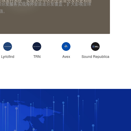
至星球发行系统，实现大中华区的全渠道分发和更精细
nstercat 在中国的商业版权代理机构，负责厂牌旗
线K歌、音乐IP等方面与平台展开深度的内容共
，通过星球发行系统实现高效的全球市场覆盖与版税
语歌手、iTunes美国区双榜第一、达成空降67个全
064 个主流平台强推位，数次登榜 QQ 音乐、网易
llusionary Daytime》、Shirfine及 13 位
驻、动态更新、媒体专访推荐等宣发手段，扩大
级分发服务实现海外全渠道分发覆盖，扩大影视全球
topus 合作，推出了一个全新商店，为中国用户提供优质
速推动中国市场歌词标准与商业化的全球同频，帮助
发服务。
业务。
质的音乐内容和更丰富的视听体验，共同挖掘中国数
获得更高效分发和更广覆盖，降本增效。
等权威榜单。
。
路径，并为中国乐迷传递音乐人的国际影响力。
价值。
为未来全球内容格局发展打造新的前进方向。
Lyricfind
TRN
Avex
Sound Republica